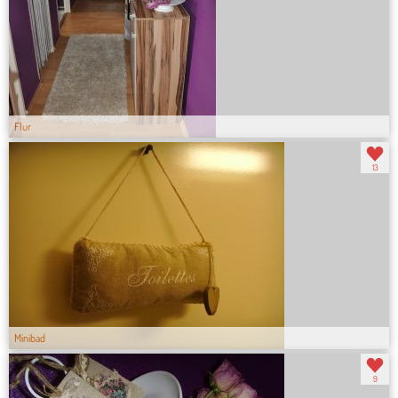
Flur
13
Minibad
9