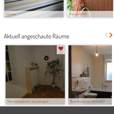
Lakostyle
mainecoonfan123
Aktuell angeschaute Räume
2
'Mein Wohnzimmer ' von Dannyjoch
'Badezimmer' von Melliw1977