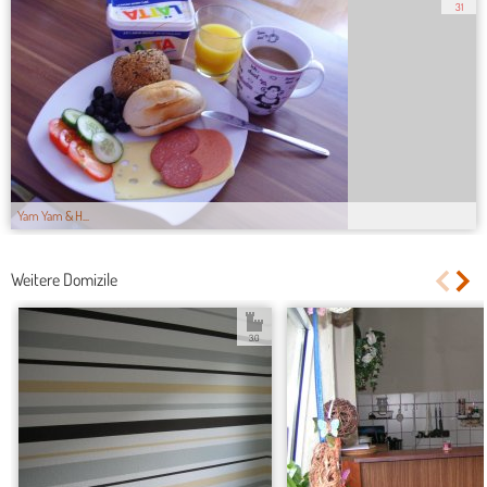
31
Yam Yam & H...
Weitere Domizile
3.0