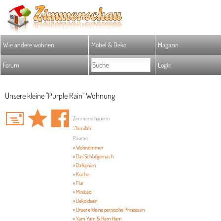
Wie andere wohnen
Möbel & Deko
Magazin
Forum
Login
Unsere kleine "Purple Rain" Wohnung
Zimmerschauerin
'Jamilah'
Räume
» Wohnzimmer
» Das Schlafgemach
» Balkonien
» Küche
» Flur
» Minibad
» Dekoideen
» Unsere kleine persische Prinzessin
» Yam Yam & Ham Ham