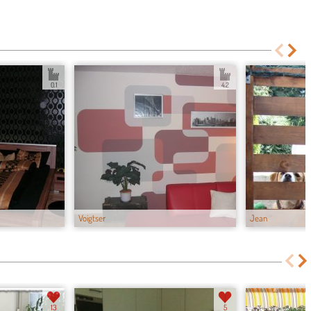
0.1
4.2
Voigtser
Jean
13
5