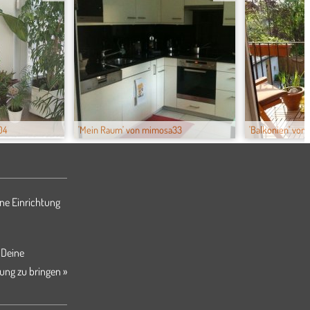
04
'Mein Raum' von mimosa33
'Balkonien' von 
ne Einrichtung
 Deine
ung zu bringen »