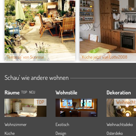
'Terrasse' von Sunrose
'Küche jetzt' von Lotte2008
Schau' wie andere wohnen
Räume
Wohnstile
Dekoration
TOP
NEU
TOP
Weihnacht
Wohnzimmer
Exotisch
Weihnachtsdeko
Küche
Design
Osterdeko