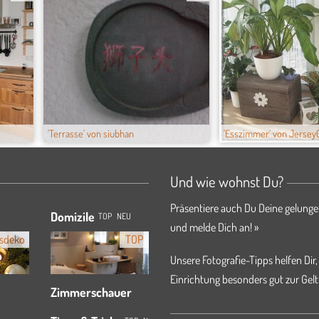
'Terrasse' von siubhan
'Esszimmer' von Jersey
Und wie wohnst Du?
Präsentiere auch Du Deine gelunge
Domizile
TOP
NEU
und melde Dich an! »
sdeko
TOP
Unsere Fotografie-Tipps helfen Dir,
Einrichtung besonders gut zur Gelt
Zimmerschauer