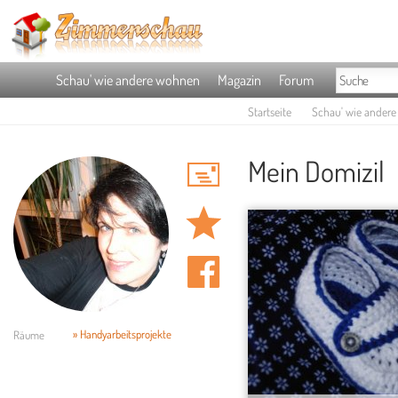
Schau' wie andere wohnen
Magazin
Forum
Startseite
Schau' wie ander
Mein Domizil
» Handyarbeitsprojekte
Räume