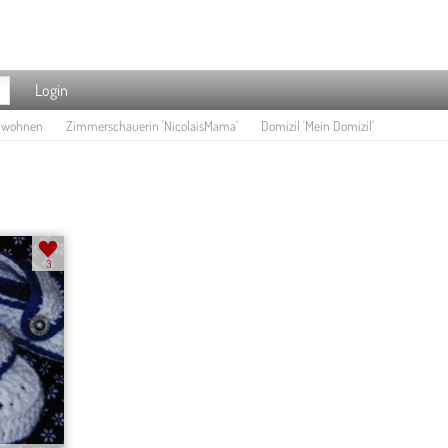
Login
e wohnen
Zimmerschauerin 'NicolaisMama'
Domizil 'Mein Domizil'
3