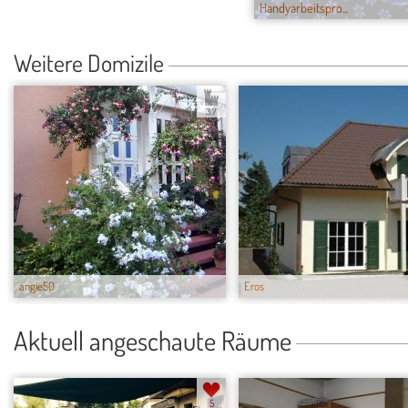
Handyarbeitspro...
Weitere Domizile
3.7
angie50
Eros
Aktuell angeschaute Räume
5