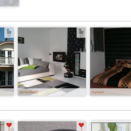
3.7
3.7
damian6488
myroom
8
3